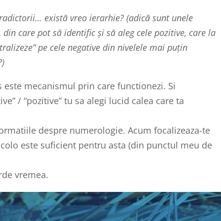
radictorii… există vreo ierarhie? (adică sunt unele
din care pot să identific și să aleg cele pozitive, care la
tralizeze” pe cele negative din nivelele mai puțin
?)
s este mecanismul prin care functionezi. Si
e” / “pozitive” tu sa alegi lucid calea care ta
formatiile despre numerologie. Acum focalizeaza-te
 acolo este suficient pentru asta (din punctul meu de
ierde vremea.