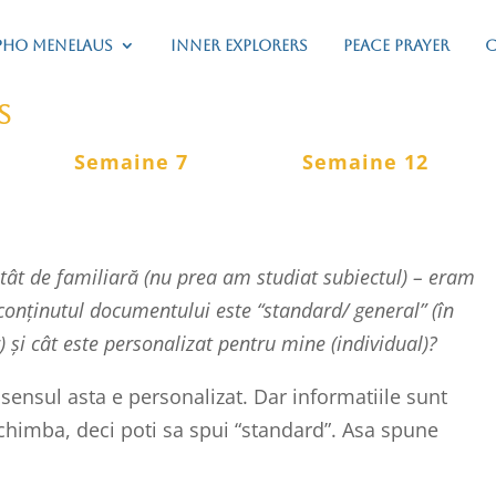
ho Menelaus
Inner Explorers
Peace Prayer
C
s
Semaine 7
Semaine 12
tât de familiară (nu prea am studiat subiectul) – eram
conținutul documentului este “standard/ general” (în
și cât este personalizat pentru mine (individual)?
n sensul asta e personalizat. Dar informatiile sunt
schimba, deci poti sa spui “standard”. Asa spune