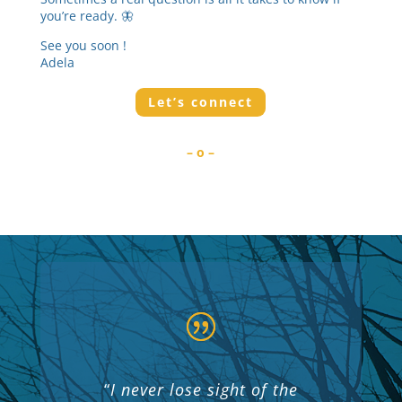
you’re ready. 🦋
See you soon !
Adela
Let’s connect
– o –
“
I never lose sight of the