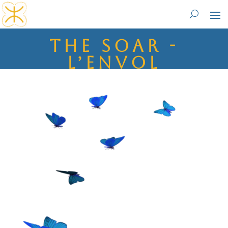
The Soar -
L’Envol