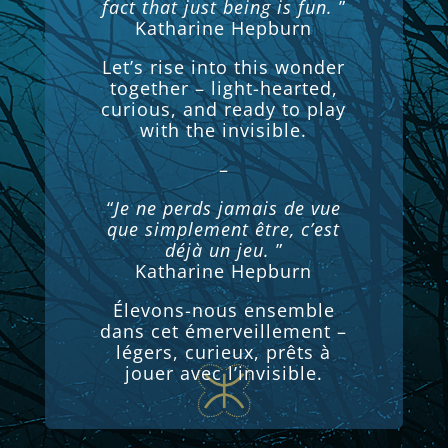
fact that just being is fun.
”
Katharine Hepburn
Let’s rise into this wonder
together – light-hearted,
curious, and ready to play
with the invisible.
–
“
Je ne perds jamais de vue
que simplement être, c’est
déjà un jeu.
”
Katharine Hepburn
Élevons-nous ensemble
dans cet émerveillement –
légers, curieux, prêts à
jouer avec l’invisible.