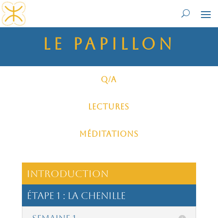
le papillon
Q/A
Lectures
Méditations
introduction
étape 1 : La Chenille