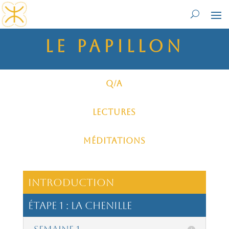
le papillon
Q/A
Lectures
Méditations
introduction
étape 1 : La Chenille