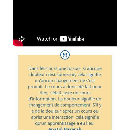
Dans les cours que tu suis, si aucune
douleur n’est survenue, cela signifie
qu’aucun changement ne s’est
produit. Le cours a donc été fait pour
rien, c’était juste un cours
d’information. La douleur signifie un
changement de comportement. S’il y
a de la douleur après un cours ou
après une interaction, cela signifie
qu’un apprentissage a eu lieu.
Anatol Basarab