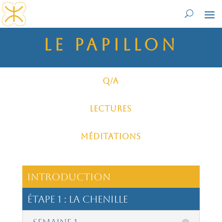
le papillon
Q/A
Lectures
Méditations
introduction
étape 1 : La Chenille