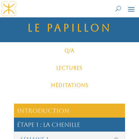
le papillon
Q/A
Lectures
Méditations
introduction
étape 1 : La Chenille